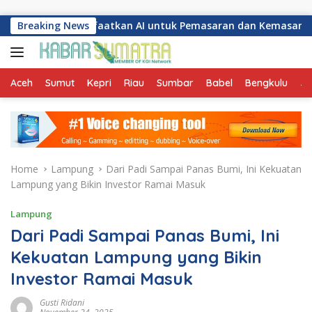
Skip to content
ng Manfaatkan AI untuk Pemasaran dan Kemasan Produk
Breaking News
Aceh
Sumut
Kepri
Riau
Sumbar
Babel
Bengkulu
Ja
Home
Lampung
Dari Padi Sampai Panas Bumi, Ini Kekuatan
Lampung yang Bikin Investor Ramai Masuk
Lampung
Dari Padi Sampai Panas Bumi, Ini
Kekuatan Lampung yang Bikin
Investor Ramai Masuk
Gusti Ridani