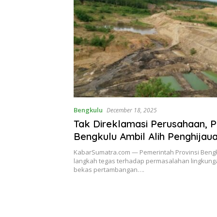
Bengkulu
December 18, 2025
Tak Direklamasi Perusahaan, 
Bengkulu Ambil Alih Penghijau
Bekas Tambang
KabarSumatra.com — Pemerintah Provinsi Beng
langkah tegas terhadap permasalahan lingkunga
bekas pertambangan….