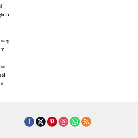
l
kulu
i
i
pung
am
bar
sel
ut