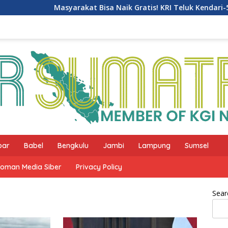
Masyarakat Bisa Naik Gratis! KRI Teluk Kendari-518 Gel
bar
Babel
Bengkulu
Jambi
Lampung
Sumsel
oman Media Siber
Privacy Policy
Sear