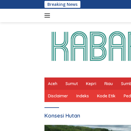
Skip
Breaking News
to
content
Aceh
Sumut
Kepri
Riau
Sum
Disclaimer
Indeks
Kode Etik
Ped
Konsesi Hutan