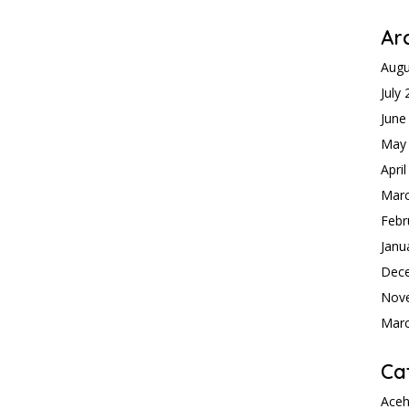
Ar
Augu
July
June
May
Apri
Mar
Febr
Janu
Dec
Nov
Mar
Ca
Ace