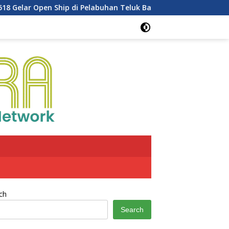
ar Open Ship di Pelabuhan Teluk Bayur
Dukung Penghija
ch
Search