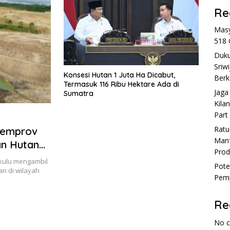
Re
Masy
518 
Duku
Sriw
Konsesi Hutan 1 Juta Ha Dicabut,
Berk
Termasuk 116 Ribu Hektare Ada di
Jaga
Sumatra
Kila
Part
Rat
Pemprov
Manf
an Hutan
Prod
kulu mengambil
Pote
n di wilayah
Pemp
Re
No 