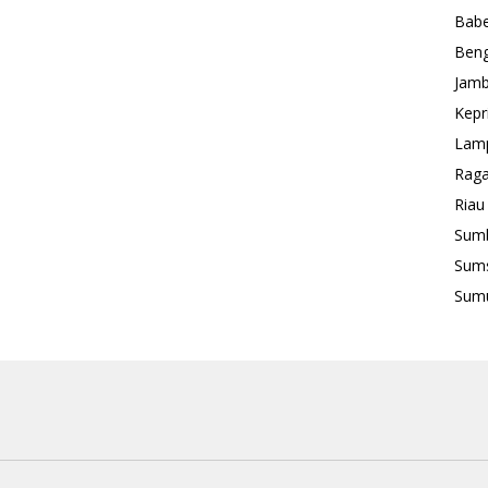
Babe
Beng
Jamb
Kepr
Lam
Rag
Riau
Sum
Sum
Sum