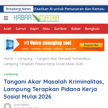
Skip to content
ang Manfaatkan AI untuk Pemasaran dan Kemasan Produk
Breaking News
Aceh
Sumut
Kepri
Riau
Sumbar
Babel
Bengkulu
Ja
Home
Lampung
Tangani Akar Masalah Kriminalitas,
Lampung Terapkan Pidana Kerja Sosial Mulai 2026
Lampung
Tangani Akar Masalah Kriminalitas,
Lampung Terapkan Pidana Kerja
Sosial Mulai 2026
Gusti Ridani