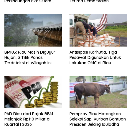
Perlindungan Ekosistem
Terima Pembekalan
Mangrove Nasional 2026-
Kapasitas
2025
BMKG: Riau Masih Diguyur
Antisipasi Karhutla, Tiga
Hujan, 3 Titik Panas
Pesawat Digunakan Untuk
Terdeteksi di Wilayah Ini
Lakukan OMC di Riau
PAD Riau dari Pajak BBM
Pemprov Riau Matangkan
Melonjak Rp110 Miliar di
Seleksi Sapi Kurban Bantuan
Kuartal I 2026
Presiden Jelang Iduladha