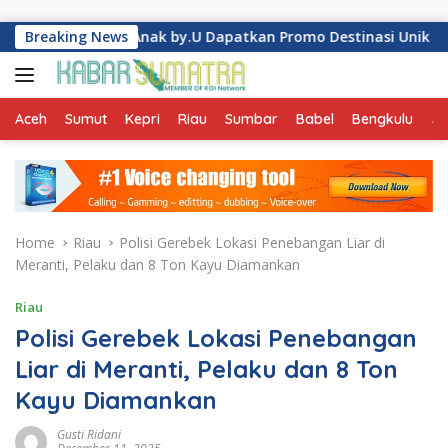
Skip to content
Intip Cara Anak by.U Dapatkan Promo Destinasi Unik
Breaking News
Per
Aceh
Sumut
Kepri
Riau
Sumbar
Babel
Bengkulu
Ja
Home
Riau
Polisi Gerebek Lokasi Penebangan Liar di
Meranti, Pelaku dan 8 Ton Kayu Diamankan
Riau
Polisi Gerebek Lokasi Penebangan
Liar di Meranti, Pelaku dan 8 Ton
Kayu Diamankan
Gusti Ridani