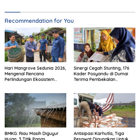
Recommendation for You
Hari Mangrove Sedunia 2026,
Sinergi Cegah Stunting, 176
Mengenal Rencana
Kader Posyandu di Dumai
Perlindungan Ekosistem
Terima Pembekalan
Mangrove Nasional 2026-
Kapasitas
2025
BMKG: Riau Masih Diguyur
Antisipasi Karhutla, Tiga
Hujan, 3 Titik Panas
Pesawat Digunakan Untuk