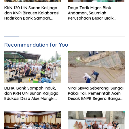
KKN 120 UIN Sunan Kalijaga
Daya Tarik Migas Blok
dan KNPI Bireuen Kolaborasi
Andaman, Sejumlah
Hadirkan Bank Sampah
Perusahaan Besar Bidik
Mandiri dan Lahan
Hilirisasi KEK Arun
Konservasi Berkelanjutan
Recommendation for You
DLHK, Bank Sampah Induk,
Viral Siswa Seberangi Sungai
dan KKN UIN Sunan Kalijaga
Pakai Tali, Pemerintah Aceh
Edukasi Desa Alue Mangki
Desak BNPB Segera Bangun
Kelola Sampah Organik
Jembatan