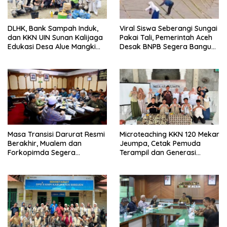
DLHK, Bank Sampah Induk,
Viral Siswa Seberangi Sungai
dan KKN UIN Sunan Kalijaga
Pakai Tali, Pemerintah Aceh
Edukasi Desa Alue Mangki
Desak BNPB Segera Bangun
Kelola Sampah Organik
Jembatan
Masa Transisi Darurat Resmi
Microteaching KKN 120 Mekar
Berakhir, Mualem dan
Jeumpa, Cetak Pemuda
Forkopimda Segera
Terampil dan Generasi
Umumkan Status Baru
Inspiratif