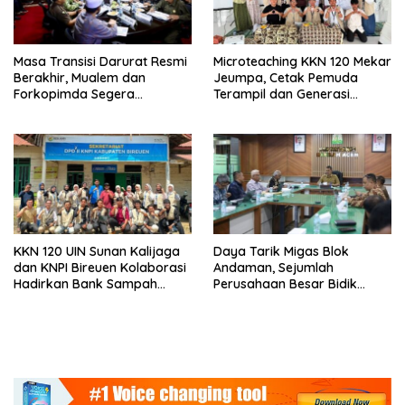
Masa Transisi Darurat Resmi
Microteaching KKN 120 Mekar
Berakhir, Mualem dan
Jeumpa, Cetak Pemuda
Forkopimda Segera
Terampil dan Generasi
Umumkan Status Baru
Inspiratif
KKN 120 UIN Sunan Kalijaga
Daya Tarik Migas Blok
dan KNPI Bireuen Kolaborasi
Andaman, Sejumlah
Hadirkan Bank Sampah
Perusahaan Besar Bidik
Mandiri dan Lahan
Hilirisasi KEK Arun
Konservasi Berkelanjutan