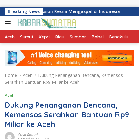
Skip to content
Transmission Resmi Mengaspal di Indonesia
Breaking News
Perkuat Pr
Aceh
Sumut
Kepri
Riau
Sumbar
Babel
Bengkulu
Ja
Home
Aceh
Dukung Penanganan Bencana, Kemensos
Serahkan Bantuan Rp9 Miliar ke Aceh
Aceh
Dukung Penanganan Bencana,
Kemensos Serahkan Bantuan Rp9
Miliar ke Aceh
Gusti Ridani