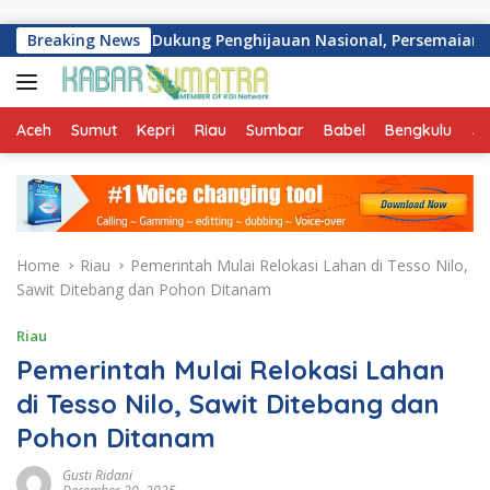
Skip to content
r
Breaking News
Dukung Penghijauan Nasional, Persemaian Sriwijaya 
Aceh
Sumut
Kepri
Riau
Sumbar
Babel
Bengkulu
Ja
Home
Riau
Pemerintah Mulai Relokasi Lahan di Tesso Nilo,
Sawit Ditebang dan Pohon Ditanam
Riau
Pemerintah Mulai Relokasi Lahan
di Tesso Nilo, Sawit Ditebang dan
Pohon Ditanam
Gusti Ridani