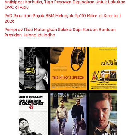
Antisipasi Karhutla, Tiga Pesawat Digunakan Untuk Lakukan
OMC di Riau
PAD Riau dari Pajak BBM Melonjak Rp110 Miliar di Kuartal I
2026
Pemprov Riau Matangkan Seleksi Sapi Kurban Bantuan
Presiden Jelang Iduladha