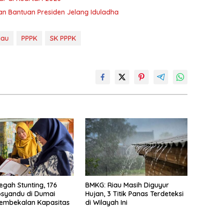
n Bantuan Presiden Jelang Iduladha
iau
PPPK
SK PPPK
egah Stunting, 176
BMKG: Riau Masih Diguyur
osyandu di Dumai
Hujan, 3 Titik Panas Terdeteksi
Pembekalan Kapasitas
di Wilayah Ini