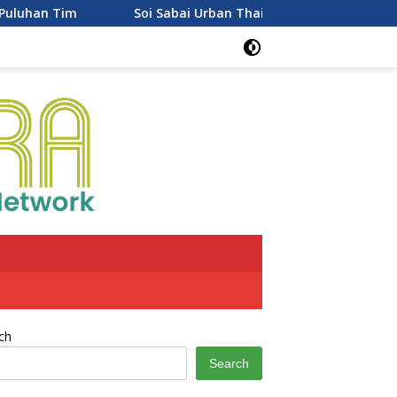
Soi Sabai Urban Thai Resmi Buka di PTC Mall Palembang, Sajika
ch
Search