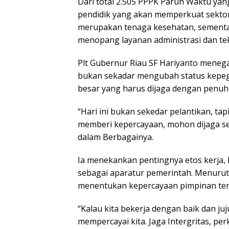
Dari total 2.505 PPPK Paruh Waktu ya
pendidik yang akan memperkuat sektor p
merupakan tenaga kesehatan, sementa
menopang layanan administrasi dan te
Plt Gubernur Riau SF Hariyanto mene
bukan sekadar mengubah status kepe
besar yang harus dijaga dengan penuh 
“Hari ini bukan sekedar pelantikan, t
memberi kepercayaan, mohon dijaga seb
dalam Berbagainya.
Ia menekankan pentingnya etos kerja,
sebagai aparatur pemerintah. Menurutn
menentukan kepercayaan pimpinan ter
“Kalau kita bekerja dengan baik dan juj
mempercayai kita. Jaga Intergritas, perk