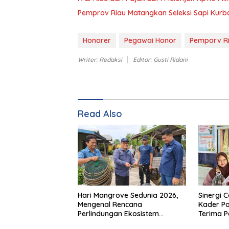
Pemprov Riau Matangkan Seleksi Sapi Kurba
Honorer
Pegawai Honor
Pemporv R
Writer: Redaksi
Editor: Gusti Ridani
Read Also
Hari Mangrove Sedunia 2026,
Sinergi C
Mengenal Rencana
Kader P
Perlindungan Ekosistem
Terima 
Mangrove Nasional 2026-2025