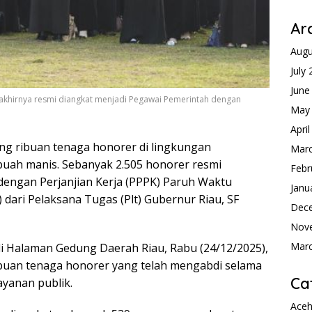
Ar
Augu
July
June
 akhirnya resmi diangkat menjadi Pegawai Pemerintah dengan
May
Apri
g ribuan tenaga honorer di lingkungan
Mar
buah manis. Sebanyak 2.505 honorer resmi
Febr
dengan Perjanjian Kerja (PPPK) Paruh Waktu
Janu
 dari Pelaksana Tugas (Plt) Gubernur Riau, SF
Dec
Nov
Mar
i Halaman Gedung Daerah Riau, Rabu (24/12/2025),
buan tenaga honorer yang telah mengabdi selama
Ca
ayanan publik.
Ace