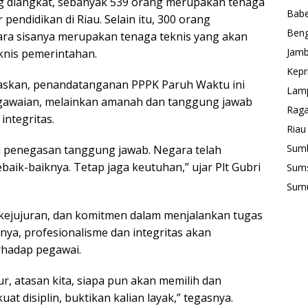
ng diangkat, sebanyak 539 orang merupakan tenaga
Babe
endidikan di Riau. Selain itu, 300 orang
Beng
ra sisanya merupakan tenaga teknis yang akan
Jamb
knis pemerintahan.
Kepr
gaskan, penandatanganan PPPK Paruh Waktu ini
Lam
gawaian, melainkan amanah dan tanggung jawab
Rag
integritas.
Riau
Sum
api penegasan tanggung jawab. Negara telah
aik-baiknya. Tetap jaga keutuhan,” ujar Plt Gubri
Sum
Sum
 kejujuran, dan komitmen dalam menjalankan tugas
ya, profesionalisme dan integritas akan
hadap pegawai.
ur, atasan kita, siapa pun akan memilih dan
uat disiplin, buktikan kalian layak,” tegasnya.