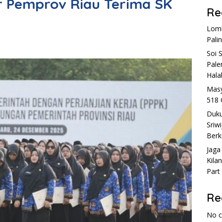
r Pemprov Riau Terima SK
Re
Lomb
Pali
Soi 
Pale
Hala
Masy
518 
Duku
Sriw
Berk
Jaga
Kila
Part
Re
No 