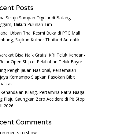
cent Posts
a Selaju Sampan Digelar di Batang
nggam, Diikuti Puluhan Tim
Sabai Urban Thai Resmi Buka di PTC Mall
mbang, Sajikan Kuliner Thailand Autentik
l
arakat Bisa Naik Gratis! KRI Teluk Kendari-
Gelar Open Ship di Pelabuhan Teluk Bayur
ng Penghijauan Nasional, Persemaian
ijaya Kemampo Siapkan Pasokan Bibit
ualitas
 Kehandalan Kilang, Pertamina Patra Niaga
ng Plaju Gaungkan Zero Accident di Pit Stop
 II 2026
cent Comments
comments to show.