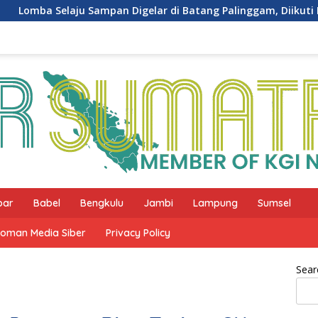
pan Digelar di Batang Palinggam, Diikuti Puluhan Tim
bar
Babel
Bengkulu
Jambi
Lampung
Sumsel
oman Media Siber
Privacy Policy
Sear