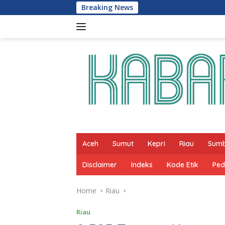
Skip
Breaking News
Lomba Selaju Sam
to
content
Aceh
Sumut
Kepri
Riau
Sum
Disclaimer
Indeks
Kode Etik
Ped
Home
Riau
Riau