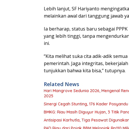
Lebih lanjut, SF Hariyanto mengingat
melainkan awal dari tanggung jawab ya
Ia berharap, status baru sebagai PPP
yang lebih tinggi, tanpa mengendurkan 
ini.
“Kita melihat suka cita adik-adik semua 
pemerintah. Jaga integritas, bekerjal
tunjukkan bahwa kita bisa,” tutupnya.
Related News
Hari Mangrove Sedunia 2026, Mengenal Ren
2025
Sinergi Cegah Stunting, 176 Kader Posyand
BMKG: Riau Masih Diguyur Hujan, 3 Titik Pana
Antisipasi Karhutla, Tiga Pesawat Digunaka
PAD Riau dari Pajak BBM Melonjak Rp110 Milia