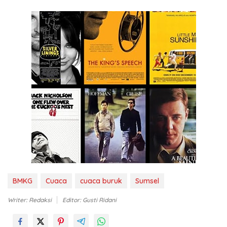
BMKG
Cuaca
cuaca buruk
Sumsel
Writer: Redaksi
Editor: Gusti Ridani