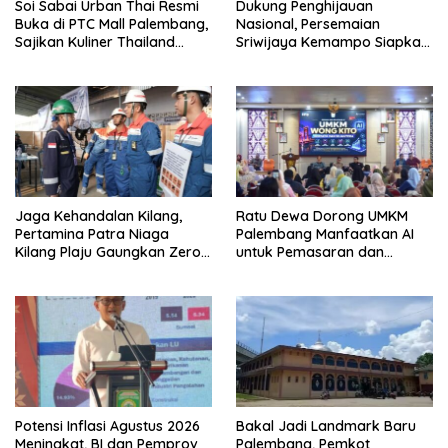
Soi Sabai Urban Thai Resmi
Dukung Penghijauan
Buka di PTC Mall Palembang,
Nasional, Persemaian
Sajikan Kuliner Thailand
Sriwijaya Kemampo Siapkan
Autentik Halal
Pasokan Bibit Berkualitas
Jaga Kehandalan Kilang,
Ratu Dewa Dorong UMKM
Pertamina Patra Niaga
Palembang Manfaatkan AI
Kilang Plaju Gaungkan Zero
untuk Pemasaran dan
Accident di Pit Stop Part II
Kemasan Produk
2026
Potensi Inflasi Agustus 2026
Bakal Jadi Landmark Baru
Meningkat, BI dan Pemprov
Palembang, Pemkot