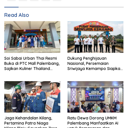
Read Also
Soi Sabai Urban Thai Resmi
Dukung Penghijauan
Buka di PTC Mall Palembang,
Nasional, Persemaian
Sajikan Kuliner Thailand
Sriwijaya Kemampo Siapkan
Autentik Halal
Pasokan Bibit Berkualitas
Jaga Kehandalan Kilang,
Ratu Dewa Dorong UMKM
Pertamina Patra Niaga
Palembang Manfaatkan AI