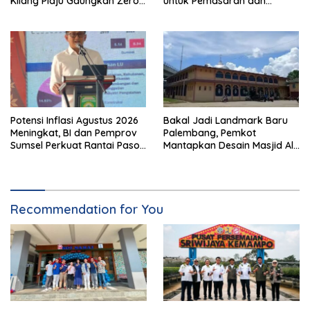
Kilang Plaju Gaungkan Zero
untuk Pemasaran dan
Accident di Pit Stop Part II
Kemasan Produk
2026
Potensi Inflasi Agustus 2026
Bakal Jadi Landmark Baru
Meningkat, BI dan Pemprov
Palembang, Pemkot
Sumsel Perkuat Rantai Pasok
Mantapkan Desain Masjid Al
GSMP
Fathul Akbar
Recommendation for You