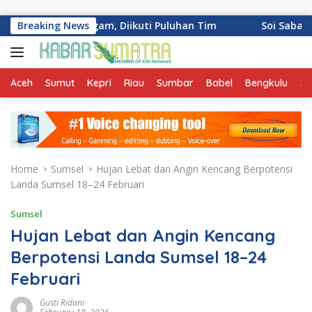
Skip to content
g Palinggam, Diikuti Puluhan Tim
Breaking News
Soi Sabai Urban Thai
Aceh
Sumut
Kepri
Riau
Sumbar
Babel
Bengkulu
Ja
Home
Sumsel
Hujan Lebat dan Angin Kencang Berpotensi
Landa Sumsel 18–24 Februari
Sumsel
Hujan Lebat dan Angin Kencang
Berpotensi Landa Sumsel 18–24
Februari
Gusti Ridani