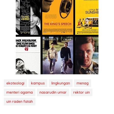
ekoteologi
kampus
lingkungan
menag
menteri agama
nasarudin umar
rektor uin
uin raden fatah