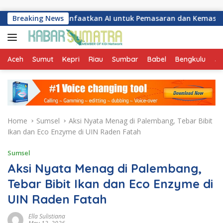
Skip to content
embang Manfaatkan AI untuk Pemasaran dan Kemasan Produ
Breaking News
Aceh
Sumut
Kepri
Riau
Sumbar
Babel
Bengkulu
Ja
Home
Sumsel
Aksi Nyata Menag di Palembang, Tebar Bibit
Ikan dan Eco Enzyme di UIN Raden Fatah
Sumsel
Aksi Nyata Menag di Palembang,
Tebar Bibit Ikan dan Eco Enzyme di
UIN Raden Fatah
Ella Sulistiana