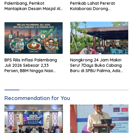
Palembang, Pemkot
Pemkab Lahat Pererat
Mantapkan Desain Masjid Al
Kolaborasi Dorong
Fathul Akbar
Pertumbuhan Ekonomi
Daerah
BPS Rilis Inflasi Palembang
Nongkrong 24 Jam Makin
Juli 2026 Sebesar 2,33
Seru! 7Days Buka Cabang
Persen, BBM hingga Nasi
Baru di SPBU Palima, Ada
Lauk Pemicu Inflasi
Suki hingga Kopi Nada
Recommendation for You