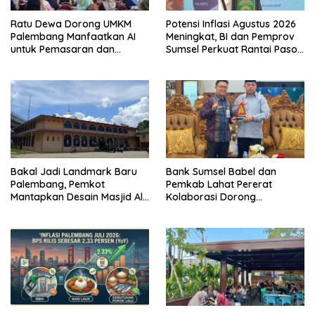
Ratu Dewa Dorong UMKM
Potensi Inflasi Agustus 2026
Palembang Manfaatkan AI
Meningkat, BI dan Pemprov
untuk Pemasaran dan
Sumsel Perkuat Rantai Pasok
Kemasan Produk
GSMP
Bakal Jadi Landmark Baru
Bank Sumsel Babel dan
Palembang, Pemkot
Pemkab Lahat Pererat
Mantapkan Desain Masjid Al
Kolaborasi Dorong
Fathul Akbar
Pertumbuhan Ekonomi
Daerah