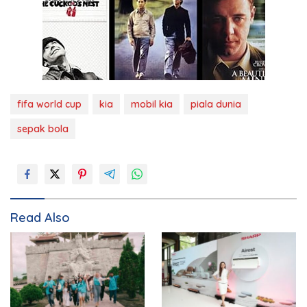
fifa world cup
kia
mobil kia
piala dunia
sepak bola
Read Also