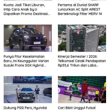
Kuota Jadi Tiket Liburan,
Pertama di Dunia! SHARP
Intip Cara Anak by.U
Luncurkan AC Split AIREST
Dapatkan Promo Destinasi
Berteknologi Filter MERV 14
Unik
Punya Fitur Keselamatan
Kinerja Semester I 2026:
Baru, Ini Keunggulan Varian
Telkomsel Cetak Pendapatan
Suzuki Fronx SGX Hybrid
Rp55,6 Triliun dan Laba
Kuro
Bersih Rp10,4 Triliun
Dukung PSSI Pers, Hyundai
Cari Bibit Unggul Futsal