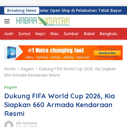
Skip to content
ri-518 Gelar Open Ship di Pelabuhan Teluk Bayur
Breaking News
Dukung
Aceh
Sumut
Kepri
Riau
Sumbar
Babel
Bengkulu
Ja
Home
Ragam
Dukung FIFA World Cup 2026, Kia Siapkan
660 Armada Kendaraan Resmi
Ragam
Dukung FIFA World Cup 2026, Kia
Siapkan 660 Armada Kendaraan
Resmi
Ella Sulistiana