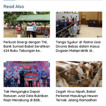
Read Also
Perkuat Sinergi dengan TNI,
Tangis Syukur dr Ratna Usai
Bank Sumsel Babel Serahkan
Divonis Bebas dalam Kasus
624 Buku Tabungan ke
Dugaan Malapraktik di
Prajurit Yonif TP 893/KBK
Pangkalpinang
Tak Menyangka Dapat
Cegah Virus Nipah, Babel
Ratusan Juta! Dela Buktikan
Perketat Masuknya Hewan
Rajin Menabung di BSB
Ternak Jelang Ramadhan
Bukan Cuma Mimpi