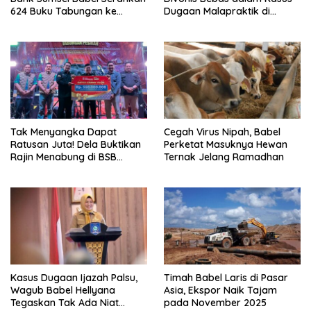
624 Buku Tabungan ke
Dugaan Malapraktik di
Prajurit Yonif TP 893/KBK
Pangkalpinang
Tak Menyangka Dapat
Cegah Virus Nipah, Babel
Ratusan Juta! Dela Buktikan
Perketat Masuknya Hewan
Rajin Menabung di BSB
Ternak Jelang Ramadhan
Bukan Cuma Mimpi
Kasus Dugaan Ijazah Palsu,
Timah Babel Laris di Pasar
Wagub Babel Hellyana
Asia, Ekspor Naik Tajam
Tegaskan Tak Ada Niat
pada November 2025