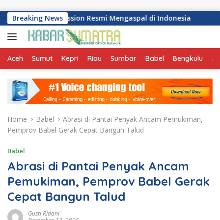
Skip to content
 Transmission Resmi Mengaspal di Indonesia
Breaking News
Perkuat P
Aceh
Sumut
Kepri
Riau
Sumbar
Babel
Bengkulu
Ja
Home
Babel
Abrasi di Pantai Penyak Ancam Pemukiman,
Pemprov Babel Gerak Cepat Bangun Talud
Babel
Abrasi di Pantai Penyak Ancam
Pemukiman, Pemprov Babel Gerak
Cepat Bangun Talud
Gusti Ridani