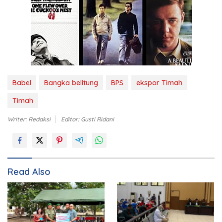
Babel
Bangka belitung
BPS
ekspor Timah
Timah
Writer: Redaksi
Editor: Gusti Ridani
Read Also