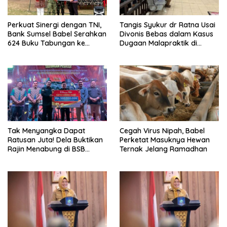
Perkuat Sinergi dengan TNI,
Tangis Syukur dr Ratna Usai
Bank Sumsel Babel Serahkan
Divonis Bebas dalam Kasus
624 Buku Tabungan ke
Dugaan Malapraktik di
Prajurit Yonif TP 893/KBK
Pangkalpinang
Tak Menyangka Dapat
Cegah Virus Nipah, Babel
Ratusan Juta! Dela Buktikan
Perketat Masuknya Hewan
Rajin Menabung di BSB
Ternak Jelang Ramadhan
Bukan Cuma Mimpi