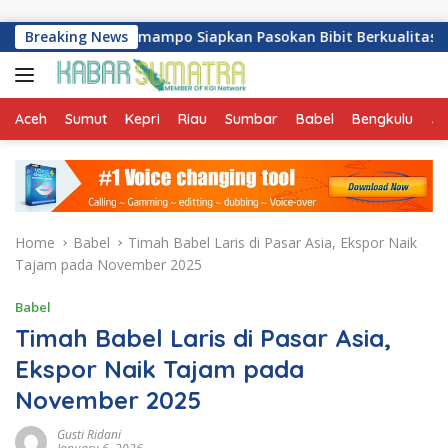
Skip to content
wijaya Kemampo Siapkan Pasokan Bibit Berkualitas
Breaking News
Jag
Aceh
Sumut
Kepri
Riau
Sumbar
Babel
Bengkulu
Ja
Home
Babel
Timah Babel Laris di Pasar Asia, Ekspor Naik
Tajam pada November 2025
Babel
Timah Babel Laris di Pasar Asia,
Ekspor Naik Tajam pada
November 2025
Gusti Ridani