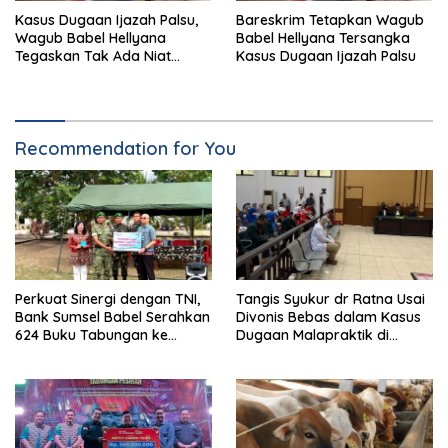
Kasus Dugaan Ijazah Palsu,
Bareskrim Tetapkan Wagub
Wagub Babel Hellyana
Babel Hellyana Tersangka
Tegaskan Tak Ada Niat
Kasus Dugaan Ijazah Palsu
Jahat
Recommendation for You
Perkuat Sinergi dengan TNI,
Tangis Syukur dr Ratna Usai
Bank Sumsel Babel Serahkan
Divonis Bebas dalam Kasus
624 Buku Tabungan ke
Dugaan Malapraktik di
Prajurit Yonif TP 893/KBK
Pangkalpinang