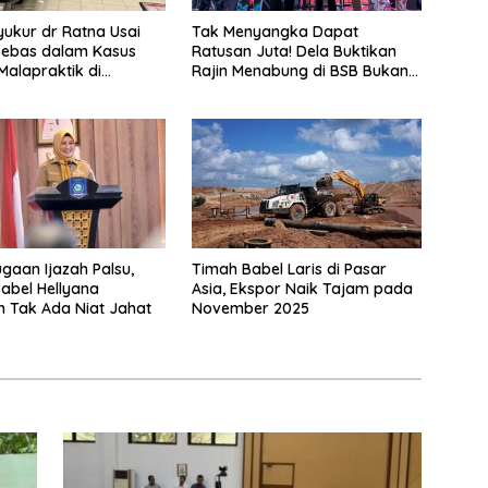
yukur dr Ratna Usai
Tak Menyangka Dapat
Bebas dalam Kasus
Ratusan Juta! Dela Buktikan
alapraktik di
Rajin Menabung di BSB Bukan
pinang
Cuma Mimpi
gaan Ijazah Palsu,
Timah Babel Laris di Pasar
abel Hellyana
Asia, Ekspor Naik Tajam pada
 Tak Ada Niat Jahat
November 2025