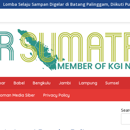
 Digelar di Batang Palinggam, Diikuti Puluhan Tim
Soi
bar
Babel
Bengkulu
Jambi
Lampung
Sumsel
oman Media Siber
Privacy Policy
Sear