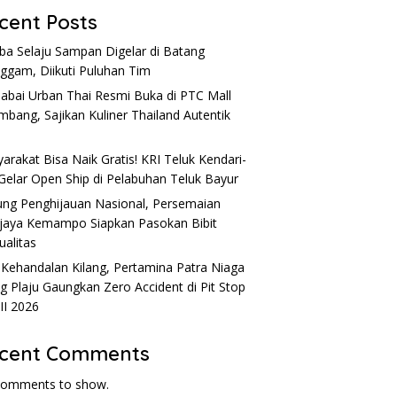
cent Posts
a Selaju Sampan Digelar di Batang
nggam, Diikuti Puluhan Tim
Sabai Urban Thai Resmi Buka di PTC Mall
mbang, Sajikan Kuliner Thailand Autentik
l
arakat Bisa Naik Gratis! KRI Teluk Kendari-
Gelar Open Ship di Pelabuhan Teluk Bayur
ng Penghijauan Nasional, Persemaian
ijaya Kemampo Siapkan Pasokan Bibit
ualitas
 Kehandalan Kilang, Pertamina Patra Niaga
ng Plaju Gaungkan Zero Accident di Pit Stop
 II 2026
cent Comments
comments to show.