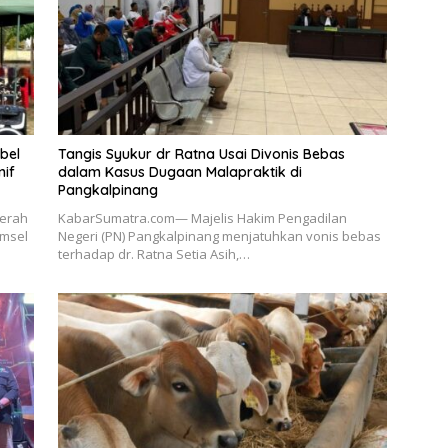
bel
Tangis Syukur dr Ratna Usai Divonis Bebas
nif
dalam Kasus Dugaan Malapraktik di
Pangkalpinang
erah
KabarSumatra.com— Majelis Hakim Pengadilan
umsel
Negeri (PN) Pangkalpinang menjatuhkan vonis bebas
terhadap dr. Ratna Setia Asih,…