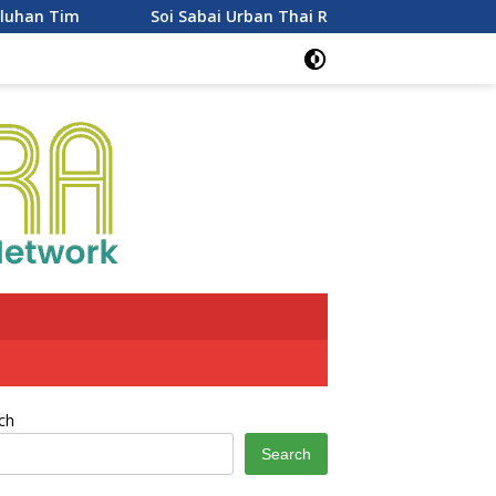
 Sabai Urban Thai Resmi Buka di PTC Mall Palembang, Sajikan K
ch
Search