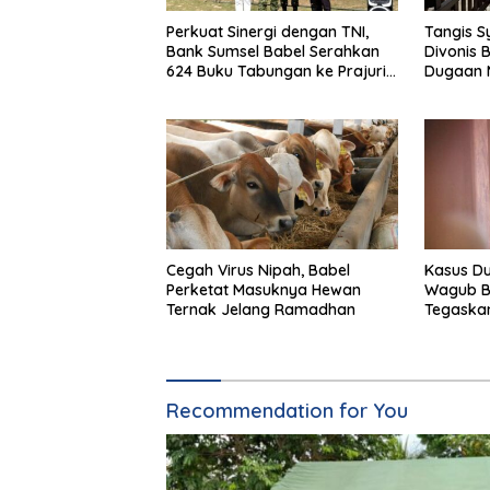
Perkuat Sinergi dengan TNI,
Tangis S
Bank Sumsel Babel Serahkan
Divonis 
624 Buku Tabungan ke Prajurit
Dugaan M
Yonif TP 893/KBK
Pangkal
Cegah Virus Nipah, Babel
Kasus Du
Perketat Masuknya Hewan
Wagub B
Ternak Jelang Ramadhan
Tegaskan
Recommendation for You