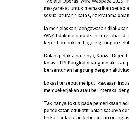
“Melalui Operasi Wira Waspada 2025, I
masyarakat untuk memastikan setiap ak
sesuai aturan,” kata Qriz Pratama dala
Ia menjelaskan, pengawasan dilakukan
WNA tidak menimbulkan keresahan di 
kepastian hukum bagi lingkungan sekit
Dalam pelaksanaannya, Kanwil Ditjen I
Kelas I TPI Pangkalpinang melakukan 
bersentuhan langsung dengan aktivitas
Lokasi tersebut meliputi kawasan indu
mempekerjakan atau berinteraksi deng
Tak hanya fokus pada pemeriksaan adm
pendekatan edukatif. Salah satunya de
terkait pelaporan keberadaan orang as