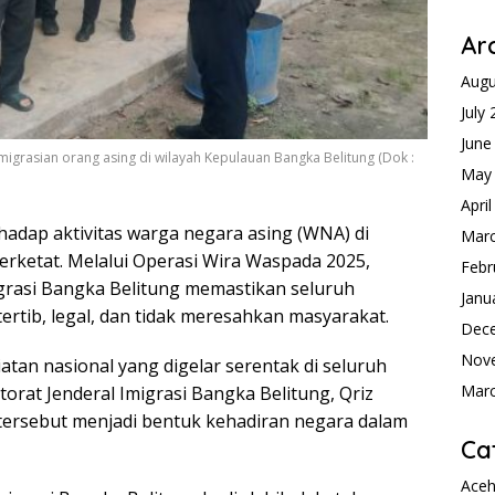
Ar
Augu
July
June
igrasian orang asing di wilayah Kepulauan Bangka Belitung (Dok :
May
Apri
dap aktivitas warga negara asing (WNA) di
Mar
erketat. Melalui Operasi Wira Waspada 2025,
Febr
igrasi Bangka Belitung memastikan seluruh
Janu
ertib, legal, dan tidak meresahkan masyarakat.
Dec
Nov
atan nasional yang digelar serentak di seluruh
Mar
torat Jenderal Imigrasi Bangka Belitung, Qriz
ersebut menjadi bentuk kehadiran negara dalam
Ca
Ace