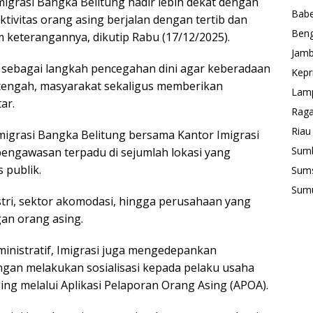
migrasi Bangka Belitung hadir lebih dekat dengan
Babe
tivitas orang asing berjalan dengan tertib dan
Beng
m keterangannya, dikutip Rabu (17/12/2025).
Jamb
 sebagai langkah pencegahan dini agar keberadaan
Kepr
tengah, masyarakat sekaligus memberikan
Lam
ar.
Rag
Riau
migrasi Bangka Belitung bersama Kantor Imigrasi
Sum
pengawasan terpadu di sejumlah lokasi yang
 publik.
Sum
Sum
stri, sektor akomodasi, hingga perusahaan yang
an orang asing.
inistratif, Imigrasi juga mengedepankan
ngan melakukan sosialisasi kepada pelaku usaha
ing melalui Aplikasi Pelaporan Orang Asing (APOA).