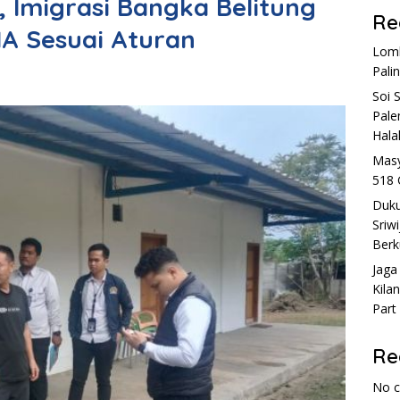
 Imigrasi Bangka Belitung
Re
NA Sesuai Aturan
Lomb
Pali
Soi 
Pale
Hala
Masy
518 
Duku
Sriw
Berk
Jaga
Kila
Part
Re
No 