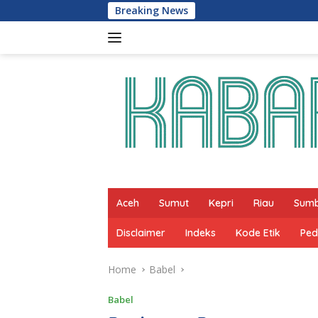
Skip
Breaking News
Lomba Selaju Sampan
to
content
Aceh
Sumut
Kepri
Riau
Sum
Disclaimer
Indeks
Kode Etik
Ped
Home
Babel
Babel