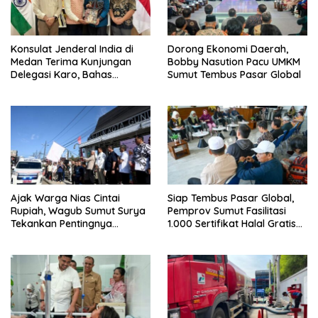
Konsulat Jenderal India di
Dorong Ekonomi Daerah,
Medan Terima Kunjungan
Bobby Nasution Pacu UMKM
Delegasi Karo, Bahas
Sumut Tembus Pasar Global
Pertanian hingga Pariwisata
Ajak Warga Nias Cintai
Siap Tembus Pasar Global,
Rupiah, Wagub Sumut Surya
Pemprov Sumut Fasilitasi
Tekankan Pentingnya
1.000 Sertifikat Halal Gratis
Menjaga Kedaulatan Negara
UMKM