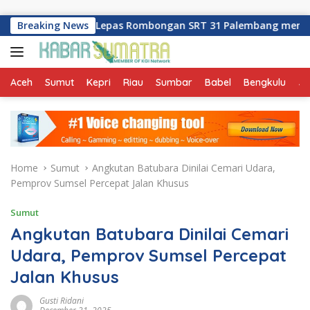
Skip to content
 Sumsel Lepas Rombongan SRT 31 Palembang menuju OKI
Breaking News
Aceh
Sumut
Kepri
Riau
Sumbar
Babel
Bengkulu
Ja
Home
Sumut
Angkutan Batubara Dinilai Cemari Udara,
Pemprov Sumsel Percepat Jalan Khusus
Sumut
Angkutan Batubara Dinilai Cemari
Udara, Pemprov Sumsel Percepat
Jalan Khusus
Gusti Ridani