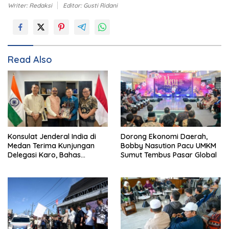
Writer: Redaksi
Editor: Gusti Ridani
Read Also
Konsulat Jenderal India di
Dorong Ekonomi Daerah,
Medan Terima Kunjungan
Bobby Nasution Pacu UMKM
Delegasi Karo, Bahas
Sumut Tembus Pasar Global
Pertanian hingga Pariwisata