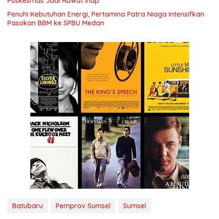
Puskesmas Jadi Rawat Inap
Penuhi Kebutuhan Energi, Pertamina Patra Niaga Intensifkan
Pasokan BBM ke SPBU Medan
Batubaru
Pemprov Sumsel
Sumsel