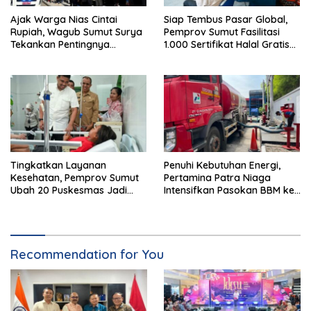
Ajak Warga Nias Cintai
Siap Tembus Pasar Global,
Rupiah, Wagub Sumut Surya
Pemprov Sumut Fasilitasi
Tekankan Pentingnya
1.000 Sertifikat Halal Gratis
Menjaga Kedaulatan Negara
UMKM
Tingkatkan Layanan
Penuhi Kebutuhan Energi,
Kesehatan, Pemprov Sumut
Pertamina Patra Niaga
Ubah 20 Puskesmas Jadi
Intensifkan Pasokan BBM ke
Rawat Inap
SPBU Medan
Recommendation for You