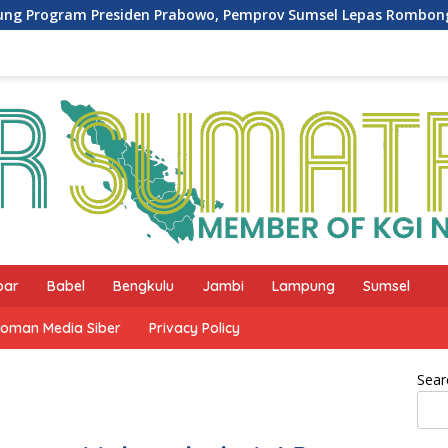
abowo, Pemprov Sumsel Lepas Rombongan SRT 31 Palembang me
bar
Babel
Bengkulu
Jambi
Lampung
Sumsel
oman Media Siber
Privacy Policy
Sear