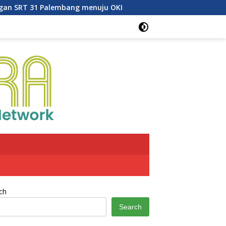
nuju OKI
LRT Sumsel Tambah Perjalanan Setiap Sabtu 
ch
Search