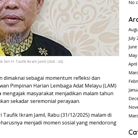
No 
Ar
Augu
July
June
May
ri H. Taufik Ikram Jamil (dok : ist).
Apri
Mar
n dimaknai sebagai momentum refleksi dan
Febr
ewan Pimpinan Harian Lembaga Adat Melayu (LAM)
Janu
l. Ia mengajak masyarakat menjadikan malam tahun
Dec
ukan sekadar seremonial perayaan.
Nov
 Taufik Ikram Jamil, Rabu (31/12/2025) malam di
Mar
eharusnya menjadi momen sosial yang mendorong
Ca