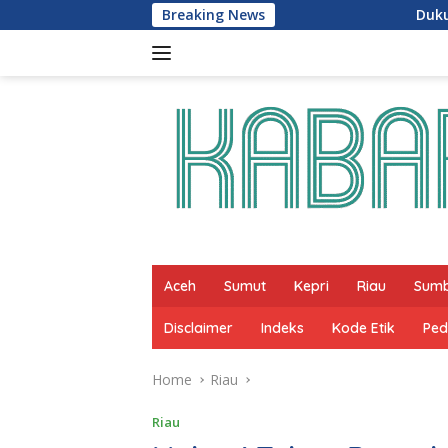
Skip
Breaking News
Dukung Program Presiden Pr
to
content
Aceh
Sumut
Kepri
Riau
Sum
Disclaimer
Indeks
Kode Etik
Ped
Home
Riau
Riau