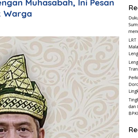
engan Muhasabah, Ini Pesan
Re
k Warga
Duku
Sum
men
LRT 
Mala
Len
Leng
Tran
Perk
Doro
Ling
Ting
dan 
BPKB
Re