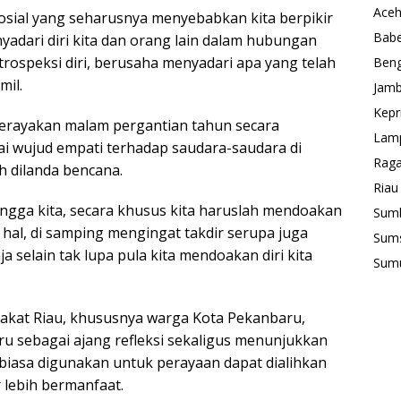
Ace
sosial yang seharusnya menyebabkan kita berpikir
Babe
yadari diri kita dan orang lain dalam hubungan
trospeksi diri, berusaha menyadari apa yang telah
Beng
mil.
Jamb
Kepr
erayakan malam pergantian tahun secara
Lam
ai wujud empati terhadap saudara-saudara di
Rag
h dilanda bencana.
Riau
ngga kita, secara khusus kita haruslah mendoakan
Sum
al, di samping mengingat takdir serupa juga
Sum
aja selain tak lupa pula kita mendoakan diri kita
Sum
akat Riau, khususnya warga Kota Pekanbaru,
 sebagai ajang refleksi sekaligus menunjukkan
ng biasa digunakan untuk perayaan dapat dialihkan
lebih bermanfaat.